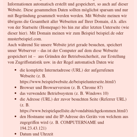
Informationen automatisch erstellt und gespeichert, so auch auf dieser
Website. Diese gesammelten Daten sollten möglichst sparsam und nur
mit Begründung gesammelt werden werden. Mit Website meinen wir
übrigens die Gesamtheit aller Webseiten auf Ihrer Domain, d.h. alles
von der Startseite (Homepage) bis hin zur aller letzten Unterseite (wie
dieser hier). Mit Domain meinen wir zum Beispiel beispiel.de oder
musterbeispiel.com.
Auch während Sie unsere Website jetzt gerade besuchen, speichert
unser Webserver – das ist der Computer auf dem diese Webseite
gespeichert ist – aus Gründen der Betriebssicherheit, zur Erstellung
von Zugriffsstatistik usw. in der Regel automatisch Daten wie
die komplette Internetadresse (URL) der aufgerufenen
Webseite (z. B.
https://www.beispielwebsite.de/beispielunterseite.html/)
Browser und Browserversion (z. B. Chrome 87)
das verwendete Betriebssystem (z. B. Windows 10)
die Adresse (URL) der zuvor besuchten Seite (Referrer URL)
(z. B.
https://www.beispielquellsite.de/vondabinichgekommen.html/)
den Hostname und die IP-Adresse des Geräts von welchem aus
zugegriffen wird (z. B. COMPUTERNAME und
194.23.43.121)
Datum und Uhrzeit