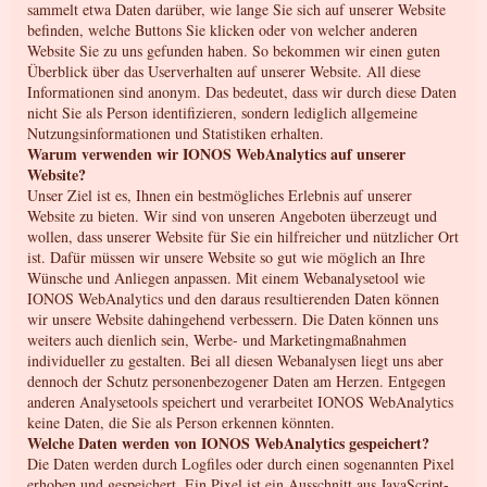
sammelt etwa Daten darüber, wie lange Sie sich auf unserer Website
befinden, welche Buttons Sie klicken oder von welcher anderen
Website Sie zu uns gefunden haben. So bekommen wir einen guten
Überblick über das Userverhalten auf unserer Website. All diese
Informationen sind anonym. Das bedeutet, dass wir durch diese Daten
nicht Sie als Person identifizieren, sondern lediglich allgemeine
Nutzungsinformationen und Statistiken erhalten.
Warum verwenden wir IONOS WebAnalytics auf unserer
Website?
Unser Ziel ist es, Ihnen ein bestmögliches Erlebnis auf unserer
Website zu bieten. Wir sind von unseren Angeboten überzeugt und
wollen, dass unserer Website für Sie ein hilfreicher und nützlicher Ort
ist. Dafür müssen wir unsere Website so gut wie möglich an Ihre
Wünsche und Anliegen anpassen. Mit einem Webanalysetool wie
IONOS WebAnalytics und den daraus resultierenden Daten können
wir unsere Website dahingehend verbessern. Die Daten können uns
weiters auch dienlich sein, Werbe- und Marketingmaßnahmen
individueller zu gestalten. Bei all diesen Webanalysen liegt uns aber
dennoch der Schutz personenbezogener Daten am Herzen. Entgegen
anderen Analysetools speichert und verarbeitet IONOS WebAnalytics
keine Daten, die Sie als Person erkennen könnten.
Welche Daten werden von IONOS WebAnalytics gespeichert?
Die Daten werden durch Logfiles oder durch einen sogenannten Pixel
erhoben und gespeichert. Ein Pixel ist ein Ausschnitt aus JavaScript-