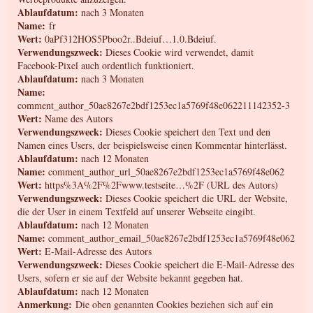
Ablaufdatum:
nach 3 Monaten
Name:
fr
Wert:
0aPf312HOS5Pboo2r..Bdeiuf…1.0.Bdeiuf.
Verwendungszweck:
Dieses Cookie wird verwendet, damit
Facebook-Pixel auch ordentlich funktioniert.
Ablaufdatum:
nach 3 Monaten
Name:
comment_author_50ae8267e2bdf1253ec1a5769f48e062211142352-3
Wert:
Name des Autors
Verwendungszweck:
Dieses Cookie speichert den Text und den
Namen eines Users, der beispielsweise einen Kommentar hinterlässt.
Ablaufdatum:
nach 12 Monaten
Name:
comment_author_url_50ae8267e2bdf1253ec1a5769f48e062
Wert:
https%3A%2F%2Fwww.testseite…%2F (URL des Autors)
Verwendungszweck:
Dieses Cookie speichert die URL der Website,
die der User in einem Textfeld auf unserer Webseite eingibt.
Ablaufdatum:
nach 12 Monaten
Name:
comment_author_email_50ae8267e2bdf1253ec1a5769f48e062
Wert:
E-Mail-Adresse des Autors
Verwendungszweck:
Dieses Cookie speichert die E-Mail-Adresse des
Users, sofern er sie auf der Website bekannt gegeben hat.
Ablaufdatum:
nach 12 Monaten
Anmerkung:
Die oben genannten Cookies beziehen sich auf ein