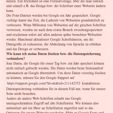
nutzen. Ein Stylesheet ist eine Formatvorlage, über die man einfach
und schnell z.B. das Design bzw. die Schriftart einer Webseite ändern
kann.
Die Font-Dateien werden bei Google ein Jahr gespeichert. Google
verfolgt damit das Ziel, die Ladezeit von Webseiten grundsätzlich zu
verbessern. Wenn Millionen von Webseiten auf die gleichen Schriften
verweisen, werden sie nach dem ersten Besuch zwischengespeichert
und erscheinen sofort auf allen anderen später besuchten Webseiten
wieder. Manchmal aktualisiert Google Schriftdateien, um die
Dateigröße zu reduzieren, die Abdeckung von Sprache zu erhöhen
und das Design zu verbessern.
Wie kann ich meine Daten löschen bzw. die Datenspeicherung
verhindern?
Jene Daten, die Google für einen Tag bzw. ein Jahr speichert können
nicht einfach gelöscht werden. Die Daten werden beim Seitenaufruf
automatisch an Google übermittelt. Um diese Daten vorzeitig löschen
zu können, müssen Sie den Google-Support auf
https://support.google.com/?hl=de&tid=211142352
kontaktieren.
Datenspeicherung verhindern Sie in diesem Fall nur, wenn Sie unsere
Seite nicht besuchen.
Anders als andere Web-Schriften erlaubt uns Google
uneingeschränkten Zugriff auf alle Schriftarten. Wir können also
unlimitiert auf ein Meer an Schriftarten zugreifen und so das
Optimum für unsere Webseite rausholen. Mehr zu Google Fonts und